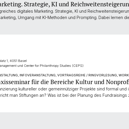
arketing. Strategie, KI und Reichweitensteigeru
greiches digitales Marketing. Strategie, KI und Reichweitensteigeru
arketing, Umgang mit KI-Methoden und Prompting. Dabei lernen d
platz 1, 4051 Basel
nagement und Center for Philanthropy Studies (CEPS)
NSTALTUNG, INFOVERANSTALTUNG, VORTRAGSREIHE / RINGVORLESUNG, WOR
axisseminar für die Bereiche Kultur und Nonprof
nzierung kultureller oder gemeinnütziger Projekte sind formal und
pricht man Stiftungen an? Was ist bei der Planung des Fundraisings