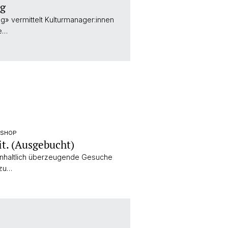
ng
ng» vermittelt Kulturmanager:innen
ie…
KSHOP
it. (Ausgebucht)
 inhaltlich überzeugende Gesuche
 zu…