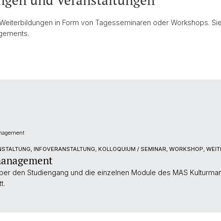
ungen und Veranstaltungen
e Weiterbildungen in Form von Tagesseminaren oder Workshops. Si
gements.
anagement
STALTUNG, INFOVERANSTALTUNG, KOLLOQUIUM / SEMINAR, WORKSHOP, WEIT
management
 über den Studiengang und die einzelnen Module des MAS Kulturman
t.