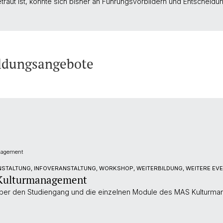
etraut ist, konnte sich bisher an Führungsvorbildern und Entschei
ldungsangebote
nagement
STALTUNG, INFOVERANSTALTUNG, WORKSHOP, WEITERBILDUNG, WEITERE EV
 Kulturmanagement
 über den Studiengang und die einzelnen Module des MAS Kulturman