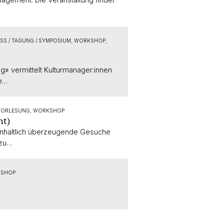
SS / TAGUNG / SYMPOSIUM, WORKSHOP,
ng» vermittelt Kulturmanager:innen
ie…
GVORLESUNG, WORKSHOP
ht)
 inhaltlich überzeugende Gesuche
 zu…
KSHOP