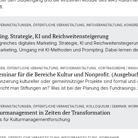
t.
 VERANSTALTUNGEN, ÖFFENTLICHE VERANSTALTUNG, INFOVERANSTALTUNG, KONGRE
ting. Strategie, KI und Reichweitensteigerung
greiches digitales Marketing. Strategie, KI und Reichweitensteigeru
arketing, Umgang mit KI-Methoden und Prompting. Dabei lernen d
GEN, ÖFFENTLICHE VERANSTALTUNG, INFOVERANSTALTUNG, VORTRAGSREIHE / RIN
eminar für die Bereiche Kultur und Nonprofit. (Ausgebuc
nzierung kultureller oder gemeinnütziger Projekte sind formal und
pricht man Stiftungen an? Was ist bei der Planung des Fundraisings
 VERANSTALTUNGEN, ÖFFENTLICHE VERANSTALTUNG, KOLLOQUIUM / SEMINAR, WOR
turmanagement in Zeiten der Transformation
s für Kulturmanagementforschung
NGEN, ÖFFENTLICHE VERANSTALTUNG, INFOVERANSTALTUNG, WORKSHOP