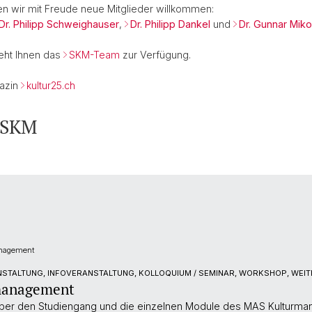
n wir mit Freude neue Mitglieder willkommen:
 Dr. Philipp Schweighauser
,
Dr. Philipp Dankel
und
Dr. Gunnar Mik
teht Ihnen das
SKM-Team
zur Verfügung.
gazin
kultur25.ch
 SKM
anagement
STALTUNG, INFOVERANSTALTUNG, KOLLOQUIUM / SEMINAR, WORKSHOP, WEIT
management
 über den Studiengang und die einzelnen Module des MAS Kulturman