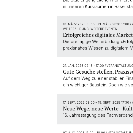
in unseren Kursräumen in Basel stat
13. MÄRZ 2026 09:15
–
21. MÄRZ 2026 17:00
/
WEITERBILDUNG, WEITERE EVENTS
Erfolgreiches digitales Marke
Die dreitägige Weiterbildung «Erfol
praxisnahes Wissen zu digitalem M
27. JAN. 2026 09:15 - 17:00
/ VERANSTALTUN
Gute Gesuche stellen. Praxiss
Auf dem Weg zu einer stabilen Fina
ein wichtiger Baustein. Doch wie s
17. SEPT. 2025 09:00
–
19. SEPT. 2025 17:30
/
Neue Wege, neue Werte - Kul
16. Jahrestagung des Fachverband
07. AUG. 2025 17:00 - 18:00
/ VERANSTALTU