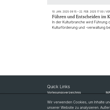
10. JAN. 2025 09:15
–
22. FEB. 2025 17:00
/ V
Führen und Entscheiden im K
In der Kulturbranche wird Führung 
Kulturförderung und -verwaltung b
Quick Links
Vorlesungsverzeichnis
MA
IT-Services
Do
Wir verwenden Cookies, um Inhalte und
unserer Website zu analysieren. Außer