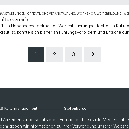
ERANSTALTUNGEN, ÖFFENTLICHE VERANSTALTUNG, WORKSHOP, WEITERBILDUNG, WEI
ulturbereich
oft als Nebensache betrachtet. Wer mit Führungsaufgaben in Kulturo
etraut ist, konnte sich bisher an Führungsvorbildern und Entschei
1
2
3
S Kulturmanagement
Stellenbörse
kumente
Dozierende
 Anzeigen zu personalisieren, Funktionen für soziale Medien anbiet
dem geben wir Informationen zu Ihrer Verwendung unserer Website a