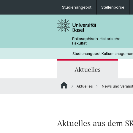
Studienangebot
Stellenbörse
Philosophisch-Historische
Fakultät
Studienangebot Kulturmanagemen
Aktuelles
Aktuelles
News und Veranst
News und Veranstaltungen
MAS Kulturmanagement
Beratung und Studien
Dozierende
Kultur und Klima 2024
Impressum
CAS Kulturpolitik, Förderung & Recht
Aktuelles aus dem 
Weiterbildungskurse